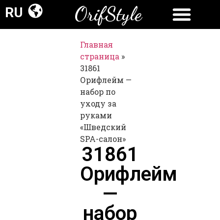
OrifStyle
RU
Главная
страница
»
31861
Орифлейм —
набор по
уходу за
руками
«Шведский
SPA-салон»
31861
Орифлейм
—
набор